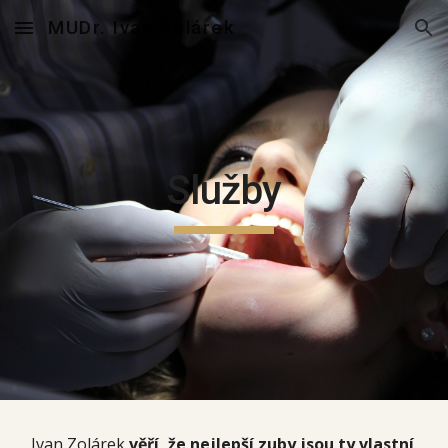
MUDr. Ivan Zolárek
Skip to main content
Skip to navigation
Služby
Ivan Zolárek
věří, že
nejlepší zuby jsou ty vlastní
.