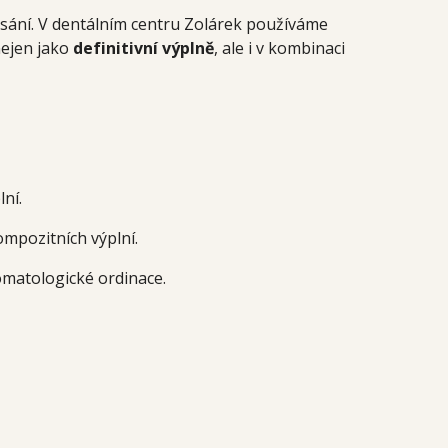
ousání. V dentálním centru Zolárek používáme
 nejen jako
definitivní výplně
, ale i v kombinaci
ní.
ompozitních výplní.
omatologické ordinace.