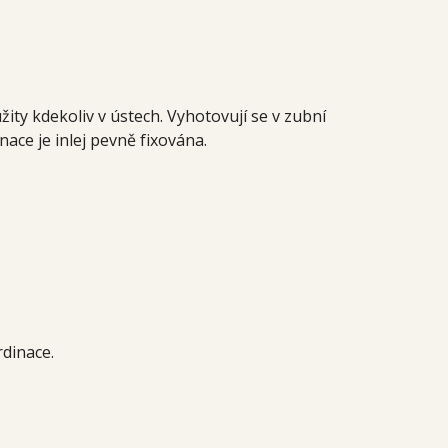
ity kdekoliv v ústech. Vyhotovují se v zubní
ace je inlej pevně fixována.
dinace.