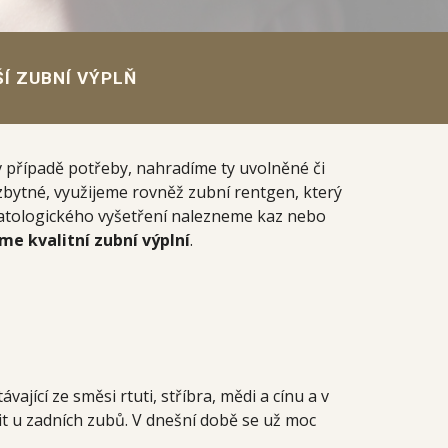
Í ZUBNÍ VÝPLŇ
 v případě potřeby, nahradíme ty uvolněné či
ezbytné, využijeme rovněž zubní rentgen, který
omatologického vyšetření nalezneme kaz nebo
e kvalitní zubní výplní
.
vající ze směsi rtuti, stříbra, mědi a cínu a v
vit u zadních zubů. V dnešní době se už moc