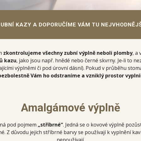
UBNÍ KAZY A DOPORUČÍME VÁM TU NEJVHODNĚJŠ
ám
zkontrolujeme všechny zubní výplně
neboli plomby
, a
ků kazu
, jako jsou např. hnědé nebo černé skvrny. Je‑li to n
ávajícími výplněmi či pod úrovní dásní). Pokud v průběhu st
bezbolestně Vám ho odstraníme a vzniklý prostor vyplním
Amalgámové výplně
ozná pod pojmem
„stříbrné“
. Jedná se o kovové výplně pozůstá
é. Z důvodu jejich stříbrné barvy se používají k vyplnění ka
nepoužívají.