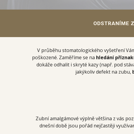
ODSTRANÍME Z
V průběhu stomatologického vyšetření V
poškozené. Zaměříme se na
hledání přízna
dokáže odhalit i skryté kazy (např. pod st
jakýkoliv defekt na zubu,
Zubní amalgámové výplně většina z vás p
dnešní době jsou pořád nejčastěji využívan