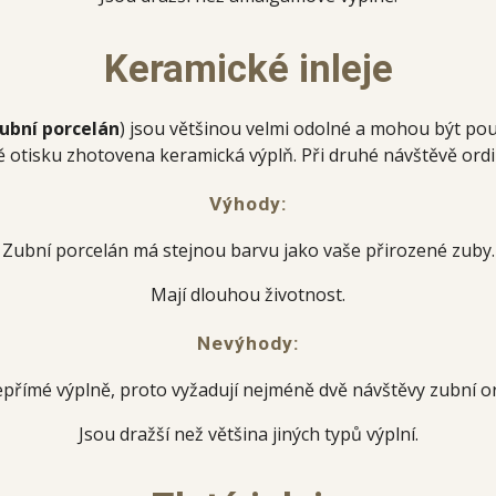
Keramické inleje
zubní porcelán
) jsou většinou velmi odolné a mohou být použ
dě otisku zhotovena keramická výplň. Při druhé návštěvě ordin
Výhody:
Zubní porcelán má stejnou barvu jako vaše přirozené zuby.
Mají dlouhou životnost.
Nevýhody:
epřímé výplně, proto vyžadují nejméně dvě návštěvy zubní or
Jsou dražší než většina jiných typů výplní.