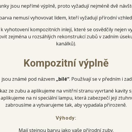
unky jsou nepřímé výplně, proto vyžadují nejméně dvě návšt
barva nemusí vyhovovat lidem, kteří vyžadují přírodní vzhle
 k vyhotovení kompozitních inlejí, které se osvědčily nejen v
tovit zejména u rozsáhlých rekonstrukcí zubů v zadním úsek
kanálků).
Kompozitní výplně
ě jsou známé pod názvem
„bílé“
. Používají se v předním i z
kaz ze zubu a aplikujeme na vnitřní stranu vyvrtané kavity s
aplikujeme na ni speciální lampu, která zabezpečí její ztuhnu
zabrousíme a vytvarujeme tak, aby vypadala přirozeně.
Výhody:
Mají stejnou barvu jako vaše přírodní zuby.