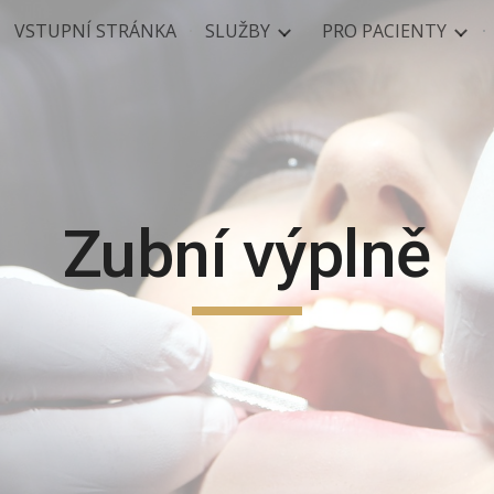
VSTUPNÍ STRÁNKA
SLUŽBY
PRO PACIENTY
ip to main content
Skip to navigat
Zubní výplně