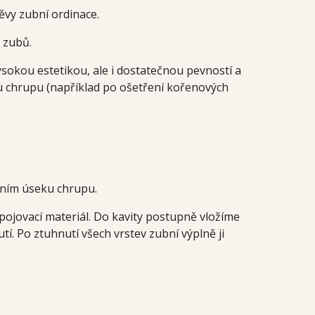
ěvy zubní ordinace.
d zubů.
ysokou estetikou, ale i dostatečnou pevností a
u chrupu (například po ošetření kořenových
adním úseku chrupu.
pojovací materiál. Do kavity postupně vložíme
tí. Po ztuhnutí všech vrstev zubní výplně ji