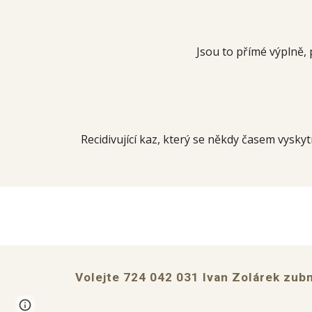
Jsou to přímé výplně,
Recidivující kaz, který se někdy časem vyskyt
Volejte 724 042 031
Ivan Zolárek
zubní
Google Sites
Report abuse