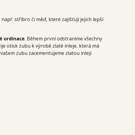
př. stříbro či měď, které zajišťují jejich lepší
é ordinace
. Během první odstraníme všechny
je otisk zubu k výrobě zlaté inleje, která má
a vašem zubu zacementujeme zlatou inlejí.