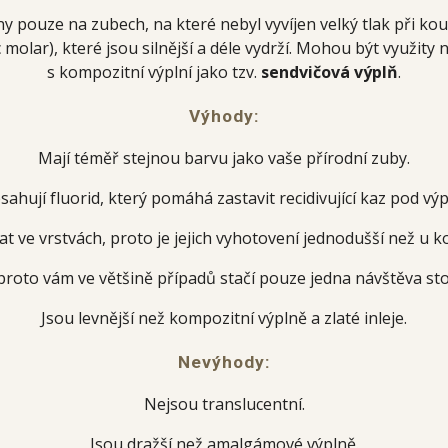
y pouze na zubech, na které nebyl vyvíjen velký tlak při k
ac molar), které jsou silnější a déle vydrží. Mohou být využity
s kompozitní výplní jako tzv.
sendvičová výplň
.
Výhody:
Mají téměř stejnou barvu jako vaše přírodní zuby.
sahují fluorid, který pomáhá zastavit recidivující kaz pod výpl
t ve vrstvách, proto je jejich vyhotovení jednodušší než u k
 proto vám ve většině případů stačí pouze jedna návštěva st
Jsou levnější než kompozitní výplně a zlaté inleje.
Nevýhody:
Nejsou translucentní.
Jsou dražší než amalgámové výplně.