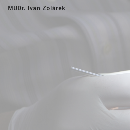
MUDr. Ivan Zolárek
Sk